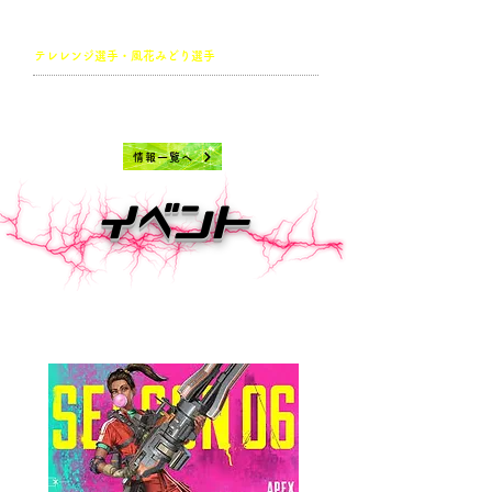
​全国都道府県対抗eスポーツ選手権 2020
KAGOSHIMA
​ ぷよぷよ部門
関東ブロック代表予選に、弊社を代表して
テレレンジ選手・風花みどり選手
が参加します！
​2020.12
名称決定！ホームページを開設致しました​
情報一覧へ
​イベント
​次回開催は未定です。
決まり次第、
こちらで発表致します。​