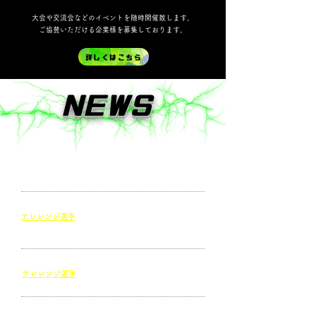
大会や交流会などのイベントを随時開催致します。
ご協賛いただける企業様を募集しております。
詳しくはこちら
​NEWS
​2020.2.1
eスポーツコミュニティ「マギナビ」本格始動！
​新規会員募集を開始致しました
​2020.12.19
テレレンジ選手
試合結果
​全国都道府県対抗eスポーツ選手権 ぷよぷよ部門
関東ブロック決勝トーナメント
​2020.12.4
テレレンジ選手
関東ブロック予選突破！
決勝トーナメントは12月19日[土]
​2020.12.1