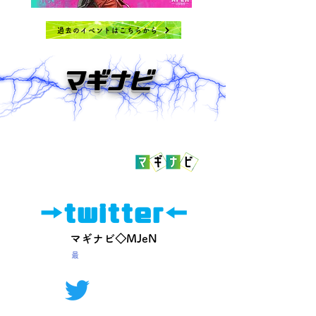
過去のイベントはこちらから
​マギナビ
MJe NARITAから最新情報をお届け！
マギルナビる、略して
→twitter←
マギナビ◇MJeN
​
最新情報もこちらから！
​是非フォローお願いします
@magiru_j​